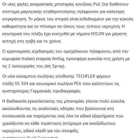
Οι νέες ψηλές αναμεικτικές μπαταρίες κουζίνας Pull Out διαθέτουν
σύστημα μαγνητικής σταθεροποίησης τηλεφώνου για καλύτερη
συγκράτηση. Το μήκος του σπιράλ είναι ενδεδειγμένο για την εύκολη
καθαριότητα και το πλύσιμο σε όλους τους τύπους νεροχύτη. Η
εσωτερική του πλέξη έχει ενισχυθεί με νήματα NYLON για μέγιστη
αντοχή στη τριβή και το χρόνο.
Ο εργονομικός σχεδιασμός του ορειχάλκινου τηλεφώνου, από την
κορυφαία Ιταλική εταιρεία Amfag, προσφέρει ευκολία στη χρήση με
τις 2 λειτουργείες του (Jet, Spray).
Οι νέοι εύκαμπτοι σωλήνες σύνδεσης TECHFLEX φέρουν
πλέξη SS 304 και εσωτερικό σωλήνα PEX που καλύπτουν τις
αυστηρότερες Γερμανικές προδιαγραφές.
Η διαδικασία εγκατάστασης της μπαταρίας γίνεται πολύ εύκολα,
ακολουθώντας τις αναλυτικές οδηγίες που βρίσκονται στη
συσκευασία και παρέχοντας σας όλα τα ειδικά εξαρτήματα που
χρειάζονται σε κάθε περίσταση (στήριγμα για ανοξείδωτους
νεροχύτες, ειδικό κλειδί για την σύσφιξη,