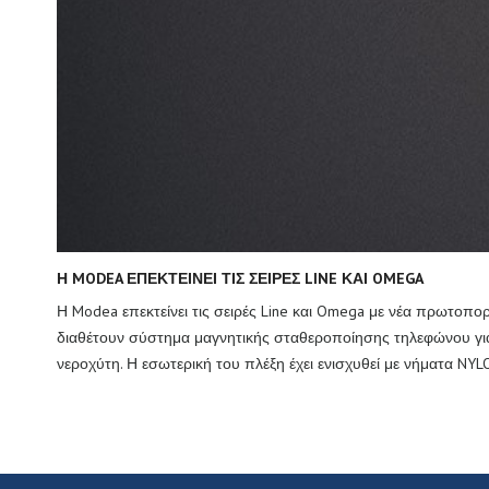
Η MODEA ΕΠΕΚΤΕΊΝΕΙ ΤΙΣ ΣΕΙΡΈΣ LINE ΚΑΙ OMEGA
Η Modea επεκτείνει τις σειρές Line και Omega με νέα πρωτοπορι
διαθέτουν σύστημα μαγνητικής σταθεροποίησης τηλεφώνου για 
νεροχύτη. Η εσωτερική του πλέξη έχει ενισχυθεί με νήματα NYL